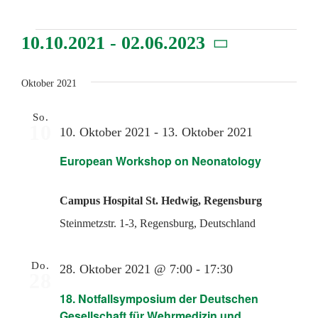
Veranstaltungen
10.10.2021
 - 
02.06.2023
Datum
wählen.
Oktober 2021
So.
10
10. Oktober 2021
-
13. Oktober 2021
European Workshop on Neonatology
Campus Hospital St. Hedwig, Regensburg
Steinmetzstr. 1-3, Regensburg, Deutschland
Do.
28. Oktober 2021 @ 7:00
-
17:30
28
18. Notfallsymposium der Deutschen
Gesellschaft für Wehrmedizin und